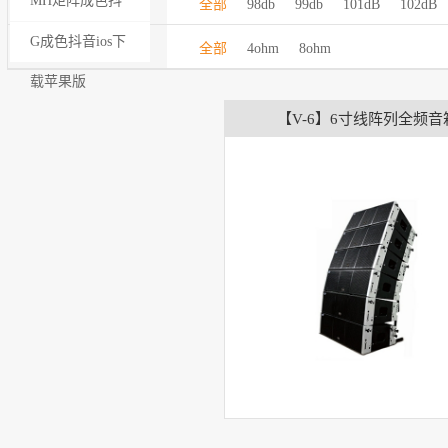
MH矩阵成色抖
全部
98db
99db
101dB
102dB
灵敏度：
音ios下载苹果版
G成色抖音ios下
全部
4ohm
8ohm
额定阻抗：
载苹果版
【V-6】6寸线阵列全频音