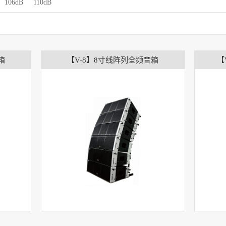
106dB
110dB
箱
【V-8】8寸线阵列全频音箱
【