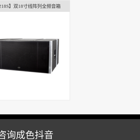
-218S】双18寸线阵列全频音箱
咨询成色抖音