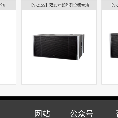
音箱
【V-215S】双15寸线阵列全频音箱
【V
网站
公众号