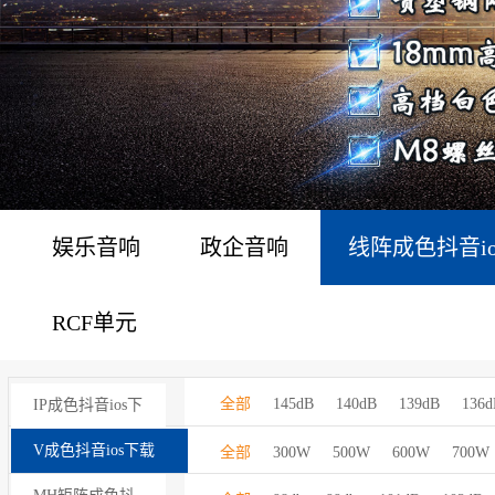
娱乐音响
政企音响
线阵成色抖音i
RCF单元
全部
145dB
140dB
139dB
136d
IP成色抖音ios下
声压级：
载苹果版
V成色抖音ios下载
全部
300W
500W
600W
700W
额定功率：
苹果版